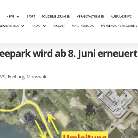
NEWS
SPORT
POLIZEIMELDUNGEN
VERANSTALTUNGEN
AUSFLUGSTIPPS
GEWINNSPIELE
RADIO
PODCAST
MAIL INS STUDIO
WERBEN AUF BREISGAULIV
eepark wird ab 8. Juni erneuert
EWS
,
Freiburg
,
Mooswald