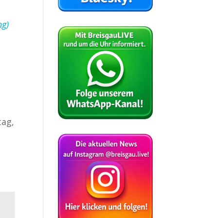
ng)
tag,