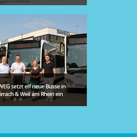
WEG setzt elf neue Busse in
örrach & Weil am Rhein ein