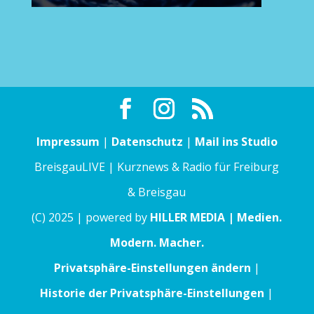
Impressum
|
Datenschutz
|
Mail ins Studio
BreisgauLIVE | Kurznews & Radio für Freiburg
& Breisgau
(C) 2025 | powered by
HILLER MEDIA | Medien.
Modern. Macher.
Privatsphäre-Einstellungen ändern
|
Historie der Privatsphäre-Einstellungen
|