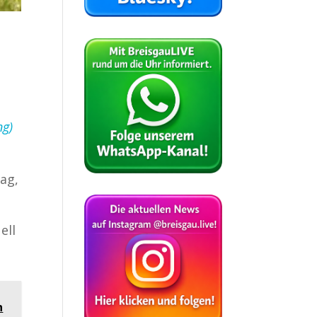
ng)
tag,
ell
n