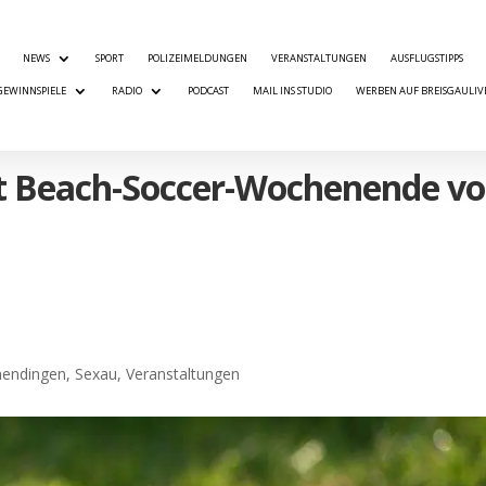
NEWS
SPORT
POLIZEIMELDUNGEN
VERANSTALTUNGEN
AUSFLUGSTIPPS
GEWINNSPIELE
RADIO
PODCAST
MAIL INS STUDIO
WERBEN AUF BREISGAULIV
et Beach-Soccer-Wochenende v
mendingen
,
Sexau
,
Veranstaltungen