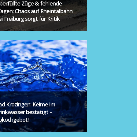
berfüllte Züge & fehlende
agen: Chaos auf Rheintalbahn
i Freiburg sorgt für Kritik
ad Krozingen: Keime im
rinkwasser bestätigt –
bkochgebot!