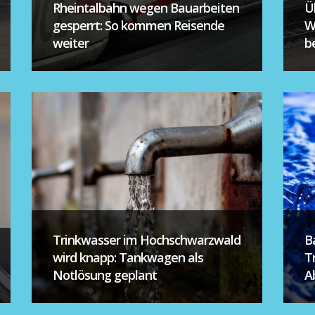
Rheintalbahn wegen Bauarbeiten
Ü
gesperrt: So kommen Reisende
W
weiter
be
Trinkwasser im Hochschwarzwald
B
wird knapp: Tankwagen als
T
Notlösung geplant
A