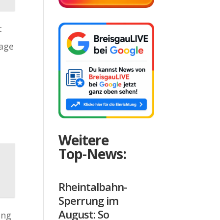
t
tage
Weitere
Top-News:
Rheintalbahn-
Sperrung im
August: So
ung