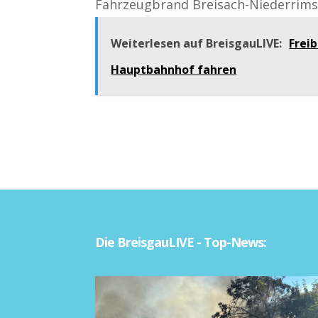
Fahrzeugbrand Breisach-Niederrimsin
Weiterlesen auf BreisgauLIVE:
Frei
Hauptbahnhof fahren
Die BreisgauLIVE - Top-News: