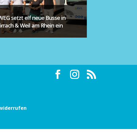
WEG setzt elf neue Busse in
örrach & Weil am Rhein ein
 widerrufen