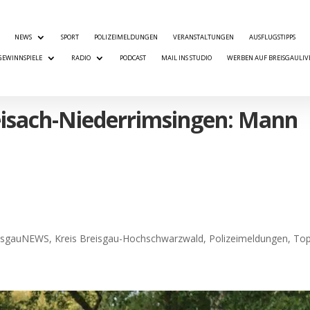
NEWS
SPORT
POLIZEIMELDUNGEN
VERANSTALTUNGEN
AUSFLUGSTIPPS
GEWINNSPIELE
RADIO
PODCAST
MAIL INS STUDIO
WERBEN AUF BREISGAULIV
eisach-Niederrimsingen: Mann
isgauNEWS
,
Kreis Breisgau-Hochschwarzwald
,
Polizeimeldungen
,
Top