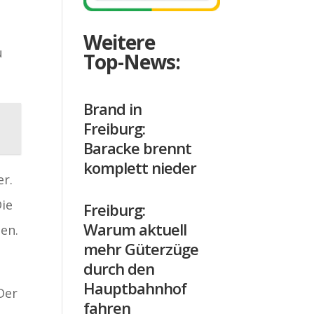
n
Weitere
u
Top-News:
Brand in
Freiburg:
Baracke brennt
komplett nieder
er.
Die
Freiburg:
Warum aktuell
en.
mehr Güterzüge
durch den
Hauptbahnhof
Der
fahren