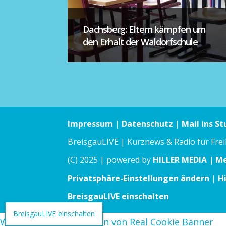
Dachsberg: Eltern kämpfen um
den Erhalt der Waldorfschule
Impressum
|
Datenschutz
|
Mail ins St
BreisgauLIVE | Kurznews & Radio für Fre
(C) 2025 | powered by
HILLER MEDIA | M
Privatsphäre-Einstellungen ändern
|
H
BreisgauLIVE einschalten
BreisgauLIVE einschalten
WordPress Cookie Plugin von Real Cookie Banner