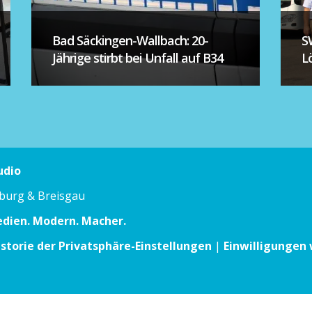
Bad Säckingen-Wallbach: 20-
S
Jährige stirbt bei Unfall auf B34
L
udio
iburg & Breisgau
edien. Modern. Macher.
istorie der Privatsphäre-Einstellungen
|
Einwilligungen