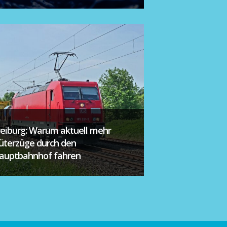
reiburg: Warum aktuell mehr
üterzüge durch den
auptbahnhof fahren