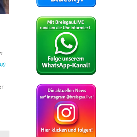
in
ng)
er