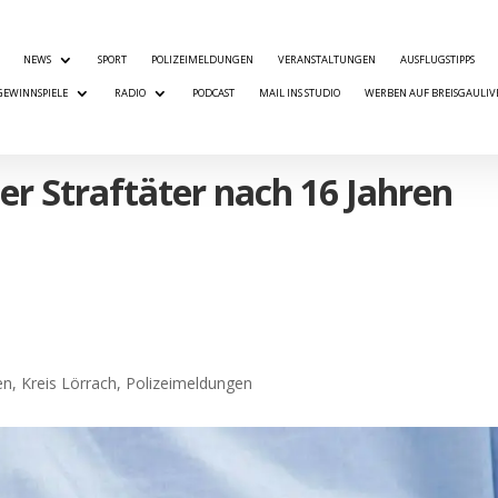
NEWS
SPORT
POLIZEIMELDUNGEN
VERANSTALTUNGEN
AUSFLUGSTIPPS
GEWINNSPIELE
RADIO
PODCAST
MAIL INS STUDIO
WERBEN AUF BREISGAULIV
er Straftäter nach 16 Jahren
en
,
Kreis Lörrach
,
Polizeimeldungen