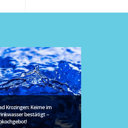
ad Krozingen: Keime im
rinkwasser bestätigt –
bkochgebot!