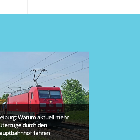
reiburg: Warum aktuell mehr
üterzüge durch den
auptbahnhof fahren