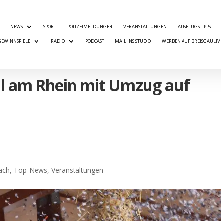
NEWS
SPORT
POLIZEIMELDUNGEN
VERANSTALTUNGEN
AUSFLUGSTIPPS
GEWINNSPIELE
RADIO
PODCAST
MAIL INS STUDIO
WERBEN AUF BREISGAULIV
il am Rhein mit Umzug auf
rach
,
Top-News
,
Veranstaltungen