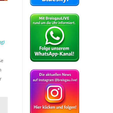
ng)
ße
n
r