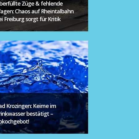
berfüllte Züge & fehlende
agen: Chaos auf Rheintalbahn
i Freiburg sorgt für Kritik
ad Krozingen: Keime im
rinkwasser bestätigt –
bkochgebot!