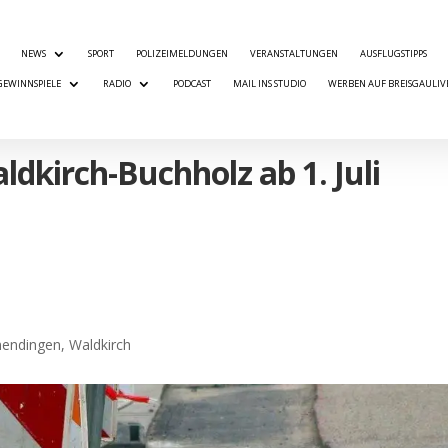
NEWS
SPORT
POLIZEIMELDUNGEN
VERANSTALTUNGEN
AUSFLUGSTIPPS
GEWINNSPIELE
RADIO
PODCAST
MAIL INS STUDIO
WERBEN AUF BREISGAULIV
dkirch-Buchholz ab 1. Juli
mendingen
,
Waldkirch