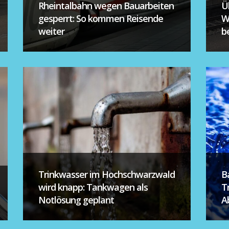
Rheintalbahn wegen Bauarbeiten
Ü
gesperrt: So kommen Reisende
W
weiter
be
Trinkwasser im Hochschwarzwald
B
wird knapp: Tankwagen als
T
Notlösung geplant
A