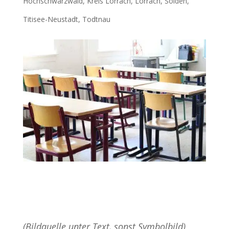
Hochschwarzwald
,
Kreis Lörrach
,
Lörrach
,
Sölden
,
Titisee-Neustadt
,
Todtnau
(Bildquelle unter Text, sonst Symbolbild)