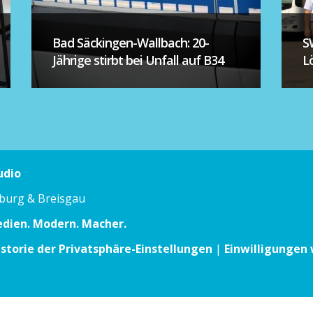
Bad Säckingen-Wallbach: 20-
S
Jährige stirbt bei Unfall auf B34
L
udio
iburg & Breisgau
edien. Modern. Macher.
istorie der Privatsphäre-Einstellungen
|
Einwilligungen