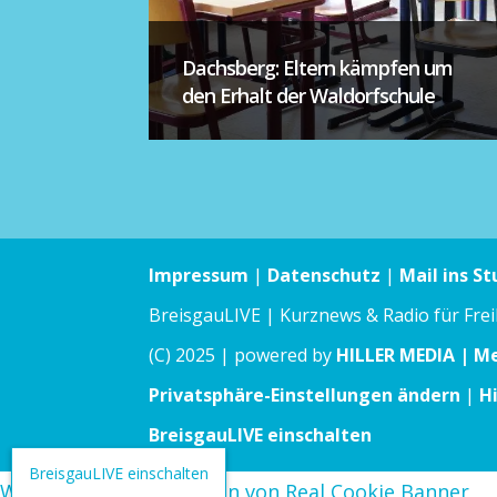
Dachsberg: Eltern kämpfen um
den Erhalt der Waldorfschule
Impressum
|
Datenschutz
|
Mail ins St
BreisgauLIVE | Kurznews & Radio für Fre
(C) 2025 | powered by
HILLER MEDIA | M
Privatsphäre-Einstellungen ändern
|
H
BreisgauLIVE einschalten
BreisgauLIVE einschalten
WordPress Cookie Plugin von Real Cookie Banner