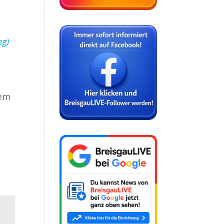
ng)
nem
r