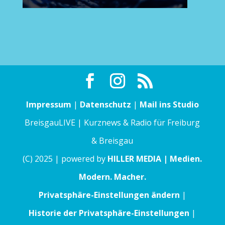
Impressum
|
Datenschutz
|
Mail ins Studio
BreisgauLIVE | Kurznews & Radio für Freiburg
& Breisgau
(C) 2025 | powered by
HILLER MEDIA | Medien.
Modern. Macher.
Privatsphäre-Einstellungen ändern
|
Historie der Privatsphäre-Einstellungen
|