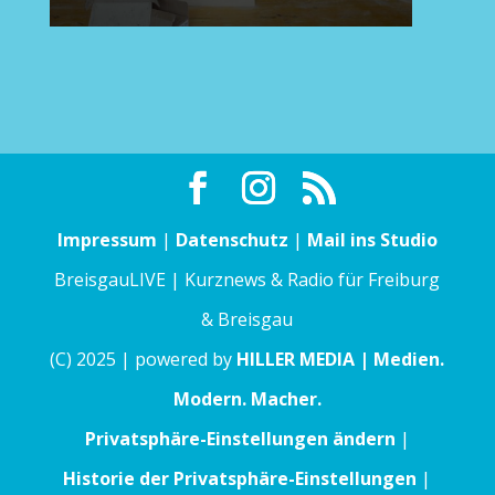
Impressum
|
Datenschutz
|
Mail ins Studio
BreisgauLIVE | Kurznews & Radio für Freiburg
& Breisgau
(C) 2025 | powered by
HILLER MEDIA | Medien.
Modern. Macher.
Privatsphäre-Einstellungen ändern
|
Historie der Privatsphäre-Einstellungen
|