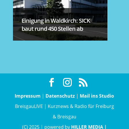
Einigung in Waldkirch: SICK
baut rund 450 Stellen ab
Impressum
|
Datenschutz
|
Mail ins Studio
BreisgauLIVE | Kurznews & Radio für Freiburg
& Breisgau
(C) 2025 | powered by
HILLER MEDIA |