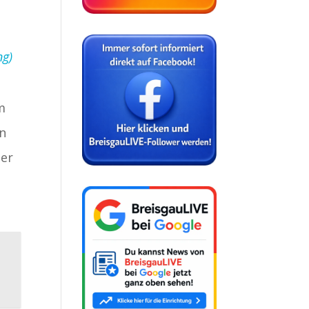
ng)
m
en
der