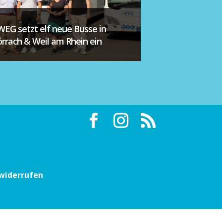
WEG setzt elf neue Busse in
örrach & Weil am Rhein ein
 widerrufen