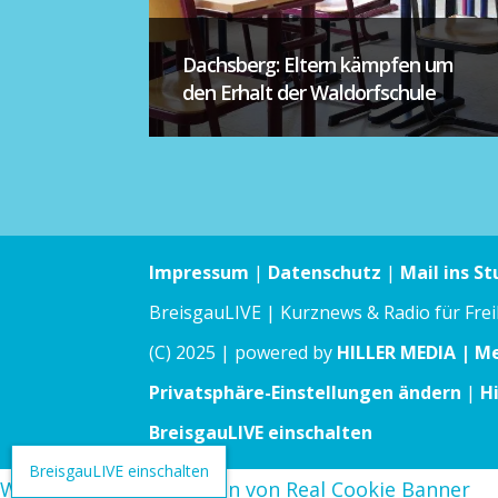
Dachsberg: Eltern kämpfen um
den Erhalt der Waldorfschule
Impressum
|
Datenschutz
|
Mail ins St
BreisgauLIVE | Kurznews & Radio für Fre
(C) 2025 | powered by
HILLER MEDIA | M
Privatsphäre-Einstellungen ändern
|
H
BreisgauLIVE einschalten
BreisgauLIVE einschalten
WordPress Cookie Plugin von Real Cookie Banner