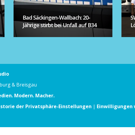
Bad Säckingen-Wallbach: 20-
S
Jährige stirbt bei Unfall auf B34
L
udio
iburg & Breisgau
edien. Modern. Macher.
istorie der Privatsphäre-Einstellungen
|
Einwilligungen