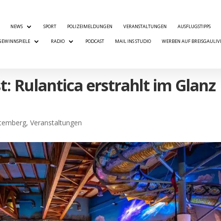
NEWS
SPORT
POLIZEIMELDUNGEN
VERANSTALTUNGEN
AUSFLUGSTIPPS
GEWINNSPIELE
RADIO
PODCAST
MAIL INS STUDIO
WERBEN AUF BREISGAULIV
t: Rulantica erstrahlt im Glanz
temberg
,
Veranstaltungen