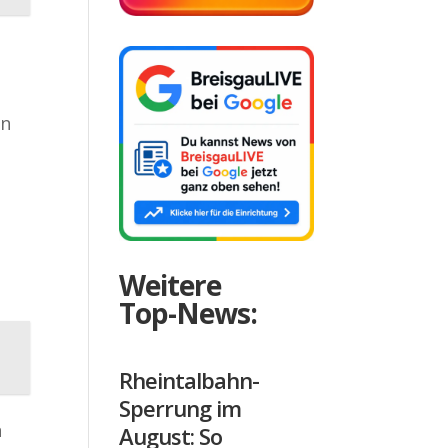
en
Weitere
Top-News:
Rheintalbahn-
Sperrung im
n
August: So