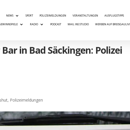
NEWS
SPORT
POLIZEIMELDUNGEN
VERANSTALTUNGEN
AUSFLUGSTIPPS
GEWINNSPIELE
RADIO
PODCAST
MAIL INS STUDIO
WERBEN AUF BREISGAULIV
Bar in Bad Säckingen: Polizei
shut
,
Polizeimeldungen