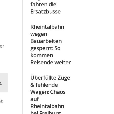
fahren die
Ersatzbusse
Rheintalbahn
wegen
Bauarbeiten
er
gesperrt: So
kommen
Reisende weiter
Überfüllte Züge
n
& fehlende
Wagen: Chaos
auf
et
Rheintalbahn
bei Freiburg