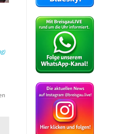
ng)
en