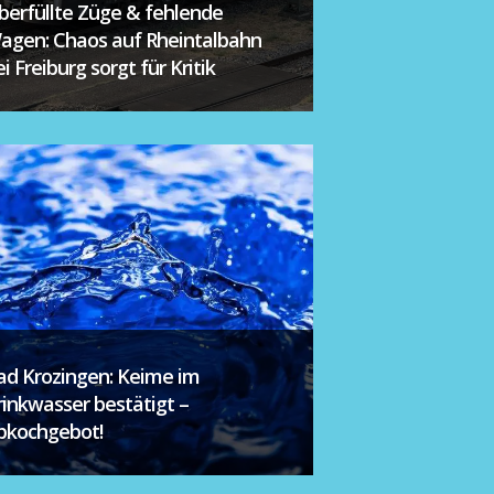
berfüllte Züge & fehlende
agen: Chaos auf Rheintalbahn
i Freiburg sorgt für Kritik
ad Krozingen: Keime im
rinkwasser bestätigt –
bkochgebot!