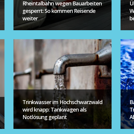
Rheintalbahn wegen Bauarbeiten
Ü
gesperrt: So kommen Reisende
W
weiter
be
Trinkwasser im Hochschwarzwald
B
wird knapp: Tankwagen als
T
Notlösung geplant
A