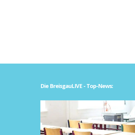
Die BreisgauLIVE - Top-News: