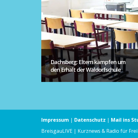
Dachsberg: Eltern kämpfen um
den Erhalt der Waldorfschule
Impressum
|
Datenschutz
|
Mail ins St
BreisgauLIVE | Kurznews & Radio für Fre