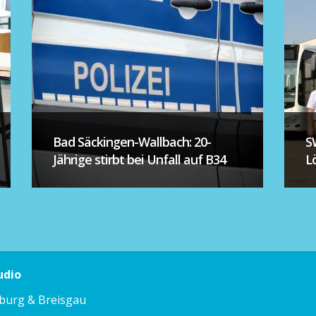
Bad Säckingen-Wallbach: 20-
S
Jährige stirbt bei Unfall auf B34
L
udio
iburg & Breisgau