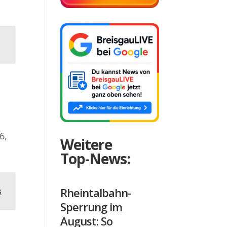
6,
Weitere
Top-News:
Rheintalbahn-
s
Sperrung im
August: So