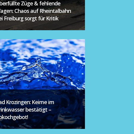
berfüllte Züge & fehlende
agen: Chaos auf Rheintalbahn
i Freiburg sorgt für Kritik
ad Krozingen: Keime im
rinkwasser bestätigt –
bkochgebot!