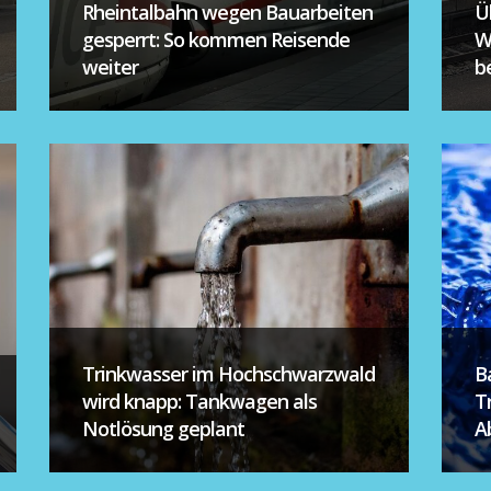
Rheintalbahn wegen Bauarbeiten
Ü
gesperrt: So kommen Reisende
W
weiter
be
Trinkwasser im Hochschwarzwald
B
wird knapp: Tankwagen als
T
Notlösung geplant
A