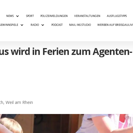
NEWS
SPORT
POLIZEIMELDUNGEN
VERANSTALTUNGEN
AUSFLUGSTIPPS
GEWINNSPIELE
RADIO
PODCAST
MAIL INS STUDIO
WERBEN AUF BREISGAULIV
us wird in Ferien zum Agenten-
ch
,
Weil am Rhein