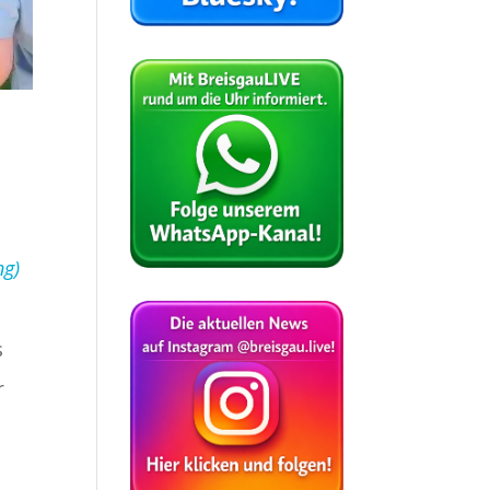
ng)
s
r