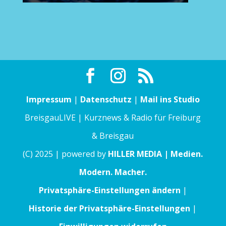
Impressum
|
Datenschutz
|
Mail ins Studio
BreisgauLIVE | Kurznews & Radio für Freiburg
& Breisgau
(C) 2025 | powered by
HILLER MEDIA | Medien.
Modern. Macher.
Privatsphäre-Einstellungen ändern
|
Historie der Privatsphäre-Einstellungen
|