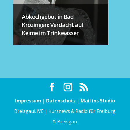
Abkochgebot in Bad
Krozingen: Verdacht auf
Keime im Trinkwasser
Impressum
|
Datenschutz
|
Mail ins Studio
BreisgauLIVE | Kurznews & Radio für Freiburg
& Breisgau