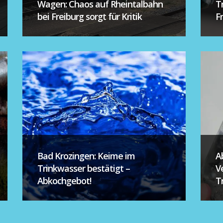
Wagen: Chaos auf Rheintalbahn
T
bei Freiburg sorgt für Kritik
F
Bad Krozingen: Keime im
A
Trinkwasser bestätigt –
V
Abkochgebot!
T