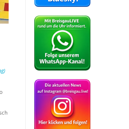
ng)
to
sch