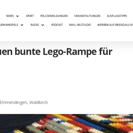
NEWS
SPORT
POLIZEIMELDUNGEN
VERANSTALTUNGEN
AUSFLUGSTIPPS
GEWINNSPIELE
RADIO
PODCAST
MAIL INS STUDIO
WERBEN AUF BREISGAULIV
auen bunte Lego-Rampe für
s Emmendingen
,
Waldkirch