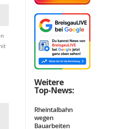
en
mit
m
Weitere
Top-News:
Rheintalbahn
wegen
Bauarbeiten