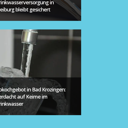
rinkwasserversorgung in
reiburg bleibt gesichert
bkochgebot in Bad Krozingen:
erdacht auf Keime im
rinkwasser