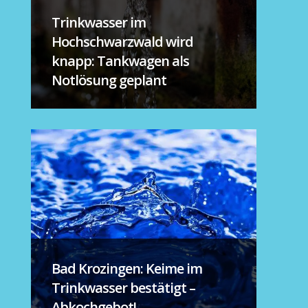
Trinkwasser im
Hochschwarzwald wird
knapp: Tankwagen als
Notlösung geplant
Bad Krozingen: Keime im
Trinkwasser bestätigt –
Abkochgebot!