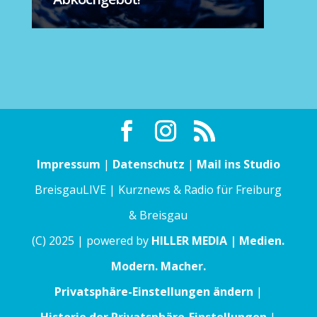
Impressum
|
Datenschutz
|
Mail ins Studio
BreisgauLIVE | Kurznews & Radio für Freiburg
& Breisgau
(C) 2025 | powered by
HILLER MEDIA | Medien.
Modern. Macher.
Privatsphäre-Einstellungen ändern
|