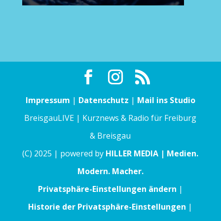
Impressum
|
Datenschutz
|
Mail ins Studio
BreisgauLIVE | Kurznews & Radio für Freiburg
& Breisgau
(C) 2025 | powered by
HILLER MEDIA | Medien.
Modern. Macher.
Privatsphäre-Einstellungen ändern
|
Historie der Privatsphäre-Einstellungen
|