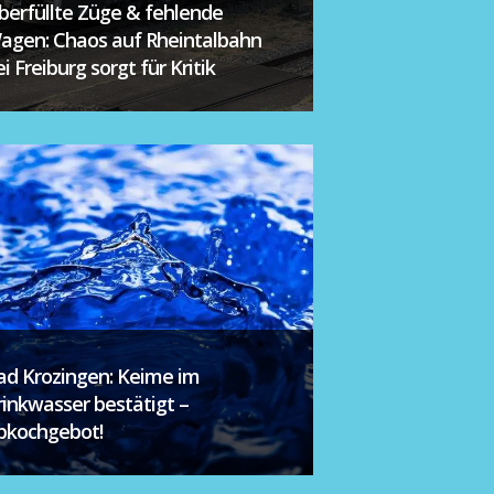
berfüllte Züge & fehlende
agen: Chaos auf Rheintalbahn
i Freiburg sorgt für Kritik
ad Krozingen: Keime im
rinkwasser bestätigt –
bkochgebot!