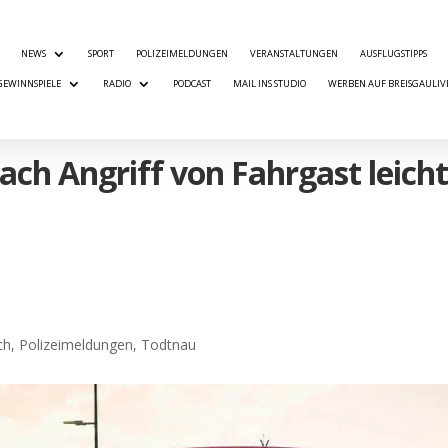
NEWS
SPORT
POLIZEIMELDUNGEN
VERANSTALTUNGEN
AUSFLUGSTIPPS
GEWINNSPIELE
RADIO
PODCAST
MAIL INS STUDIO
WERBEN AUF BREISGAULIV
ach Angriff von Fahrgast leich
ch
,
Polizeimeldungen
,
Todtnau