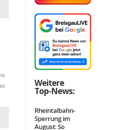
ans
Weitere
ss
Top-News:
Rheintalbahn-
Sperrung im
e
August: So