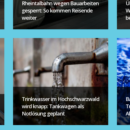
Rheintalbahn wegen Bauarbeiten
Ü
gesperrt: So kommen Reisende
W
weiter
be
Trinkwasser im Hochschwarzwald
B
wird knapp: Tankwagen als
T
Notlösung geplant
A