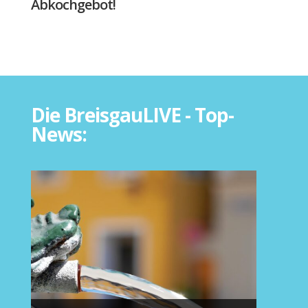
Abkochgebot!
Die BreisgauLIVE - Top-
News: