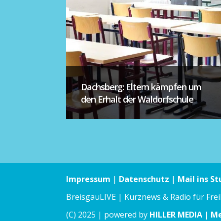
Dachsberg: Eltern kämpfen um
den Erhalt der Waldorfschule
Impressum
|
Datenschutz
|
Mail ins St
BreisgauLIVE | Kurznews & Radio für Fre
(C) 2025 | powered by
HILLER MEDIA | M