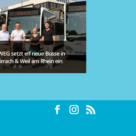
WEG setzt elf neue Busse in
örrach & Weil am Rhein ein