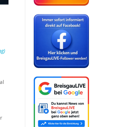
ng)
al
r