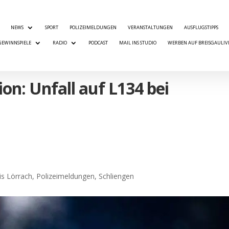
NEWS
SPORT
POLIZEIMELDUNGEN
VERANSTALTUNGEN
AUSFLUGSTIPPS
GEWINNSPIELE
RADIO
PODCAST
MAIL INS STUDIO
WERBEN AUF BREISGAULIV
ion: Unfall auf L134 bei
is Lörrach
,
Polizeimeldungen
,
Schliengen