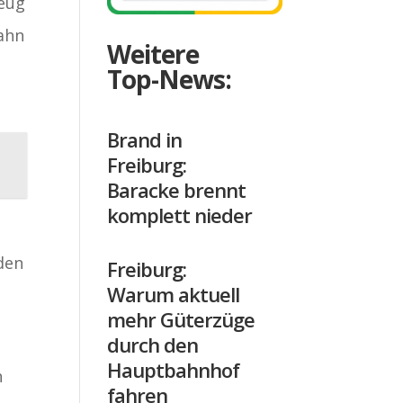
zeug
bahn
Weitere
Top-News:
Brand in
Freiburg:
Baracke brennt
komplett nieder
den
Freiburg:
Warum aktuell
mehr Güterzüge
durch den
Hauptbahnhof
n
fahren