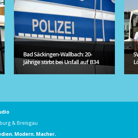
Bad Säckingen-Wallbach: 20-
S
Jährige stirbt bei Unfall auf B34
L
udio
iburg & Breisgau
edien. Modern. Macher.