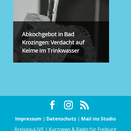
Abkochgebot in Bad
Krozingen: Verdacht auf
Keime im Trinkwasser
Impressum
|
Datenschutz
|
Mail ins Studio
BreisgauLIVE | Kurznews & Radio für Freiburg