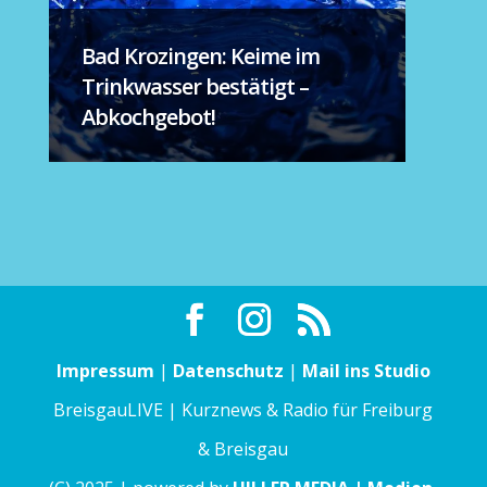
Bad Krozingen: Keime im
Trinkwasser bestätigt –
Abkochgebot!
Impressum
|
Datenschutz
|
Mail ins Studio
BreisgauLIVE | Kurznews & Radio für Freiburg
& Breisgau