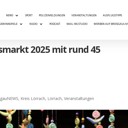
NEWS
SPORT
POLIZEIMELDUNGEN
VERANSTALTUNGEN
AUSFLUGSTIPPS
GEWINNSPIELE
RADIO
PODCAST
MAIL INS STUDIO
WERBEN AUF BREISGAULIV
smarkt 2025 mit rund 45
sgauNEWS
,
Kreis Lörrach
,
Lörrach
,
Veranstaltungen