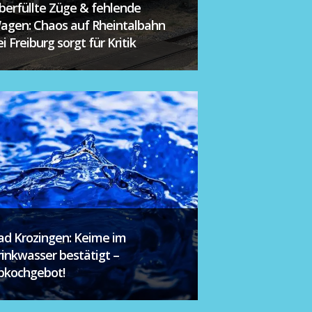
berfüllte Züge & fehlende
agen: Chaos auf Rheintalbahn
i Freiburg sorgt für Kritik
ad Krozingen: Keime im
rinkwasser bestätigt –
bkochgebot!