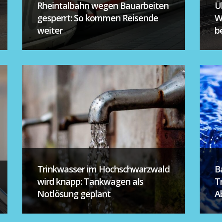
Rheintalbahn wegen Bauarbeiten
Ü
gesperrt: So kommen Reisende
W
weiter
be
Trinkwasser im Hochschwarzwald
B
wird knapp: Tankwagen als
T
Notlösung geplant
A