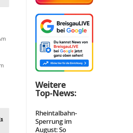
 Am
em
Weitere
Top-News:
Rheintalbahn-
ls
Sperrung im
August: So