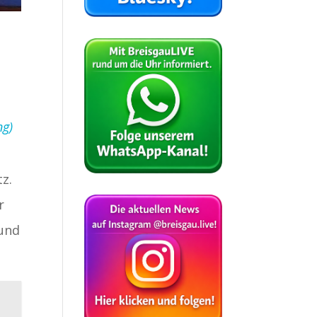
ng)
z.
r
 und