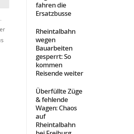
fahren die
Ersatzbusse
.
er
Rheintalbahn
wegen
us
Bauarbeiten
gesperrt: So
kommen
Reisende weiter
Überfüllte Züge
& fehlende
Wagen: Chaos
auf
Rheintalbahn
bei Freiburg