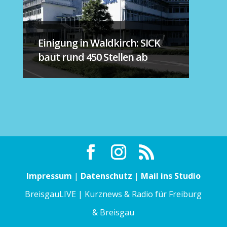
Einigung in Waldkirch: SICK
baut rund 450 Stellen ab
Impressum
|
Datenschutz
|
Mail ins Studio
BreisgauLIVE | Kurznews & Radio für Freiburg
& Breisgau