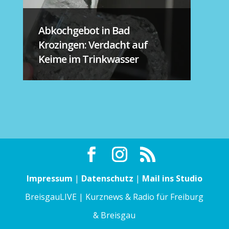
Abkochgebot in Bad
Krozingen: Verdacht auf
Keime im Trinkwasser
Impressum
|
Datenschutz
|
Mail ins Studio
BreisgauLIVE | Kurznews & Radio für Freiburg
& Breisgau