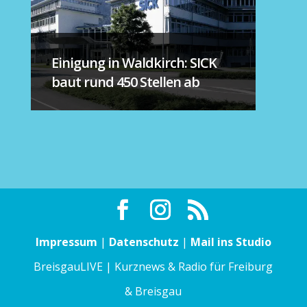
Einigung in Waldkirch: SICK
baut rund 450 Stellen ab
Impressum
|
Datenschutz
|
Mail ins Studio
BreisgauLIVE | Kurznews & Radio für Freiburg
& Breisgau