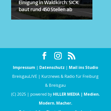
Einigung in Waldkirch: SICK
baut rund 450 Stellen ab
Impressum
|
Datenschutz
|
Mail ins Studio
BreisgauLIVE | Kurznews & Radio für Freiburg
& Breisgau
(C) 2025 | powered by
HILLER MEDIA | Medien.
Modern. Macher.