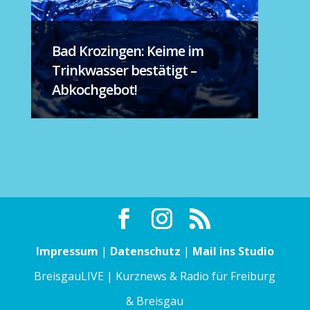
Bad Krozingen: Keime im
Trinkwasser bestätigt –
Abkochgebot!
Impressum
|
Datenschutz
|
Mail ins Studio
BreisgauLIVE | Kurznews & Radio für Freiburg
& Breisgau