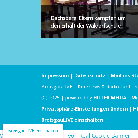
Dachsberg: Eltern kämpfen um
den Erhalt der Waldorfschule
Impressum
|
Datenschutz
|
Mail ins St
BreisgauLIVE | Kurznews & Radio für Fre
(C) 2025 | powered by
HILLER MEDIA | M
Privatsphäre-Einstellungen ändern
|
H
BreisgauLIVE einschalten
BreisgauLIVE einschalten
WordPress Cookie Plugin von Real Cookie Banner