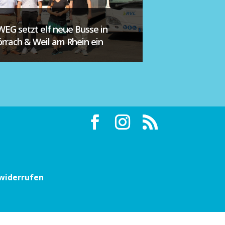
WEG setzt elf neue Busse in
örrach & Weil am Rhein ein
 widerrufen