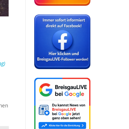
ng)
rnen