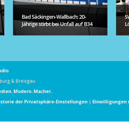
Bad Säckingen-Wallbach: 20-
S
Jährige stirbt bei Unfall auf B34
L
udio
iburg & Breisgau
edien. Modern. Macher.
istorie der Privatsphäre-Einstellungen
|
Einwilligungen