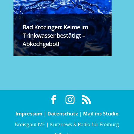
Bad Krozingen: Keime im
Trinkwasser bestätigt –
Abkochgebot!
Impressum
|
Datenschutz
|
Mail ins Studio
BreisgauLIVE | Kurznews & Radio für Freiburg