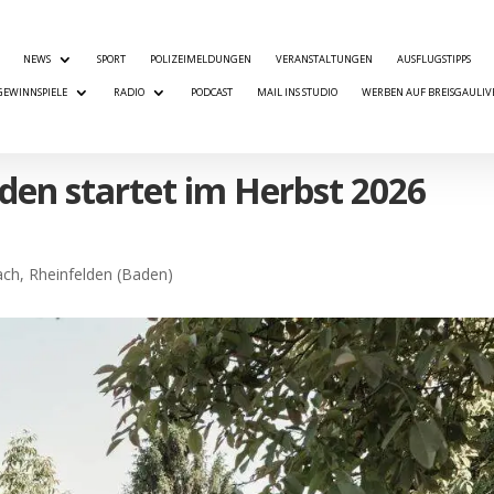
NEWS
SPORT
POLIZEIMELDUNGEN
VERANSTALTUNGEN
AUSFLUGSTIPPS
GEWINNSPIELE
RADIO
PODCAST
MAIL INS STUDIO
WERBEN AUF BREISGAULIV
den startet im Herbst 2026
ach
,
Rheinfelden (Baden)