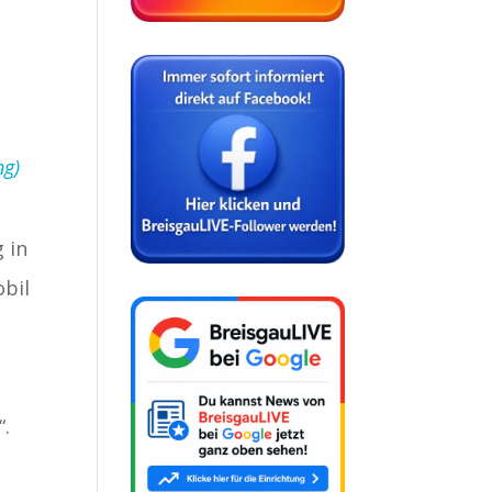
ng)
 in
obil
“.