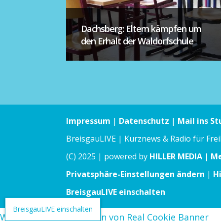
Dachsberg: Eltern kämpfen um
den Erhalt der Waldorfschule
Impressum
|
Datenschutz
|
Mail ins St
BreisgauLIVE | Kurznews & Radio für Fre
(C) 2025 | powered by
HILLER MEDIA | M
Privatsphäre-Einstellungen ändern
|
H
BreisgauLIVE einschalten
BreisgauLIVE einschalten
WordPress Cookie Plugin von Real Cookie Banner