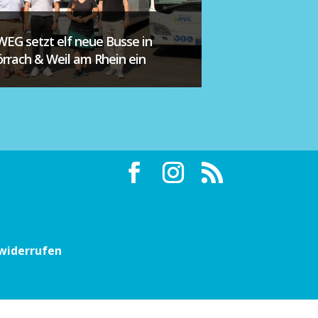
WEG setzt elf neue Busse in
örrach & Weil am Rhein ein
 widerrufen