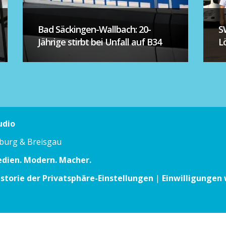
Bad Säckingen-Wallbach: 20-
S
Jährige stirbt bei Unfall auf B34
L
udio
iburg & Breisgau
edien. Modern. Macher.
istorie der Privatsphäre-Einstellungen
|
Einwilligungen