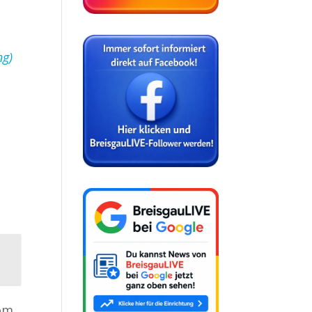
ng)
vom