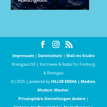
Impressum
|
Datenschutz
|
Mail ins Studio
BreisgauLIVE | Kurznews & Radio für Freiburg
& Breisgau
(C) 2025 | powered by
HILLER MEDIA | Medien.
Modern. Macher.
Privatsphäre-Einstellungen ändern
|